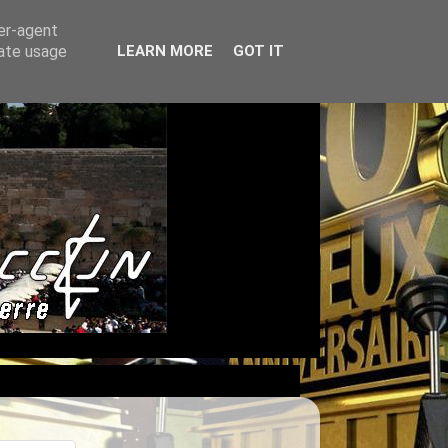
ser-agent
rate usage
LEARN MORE
GOT IT