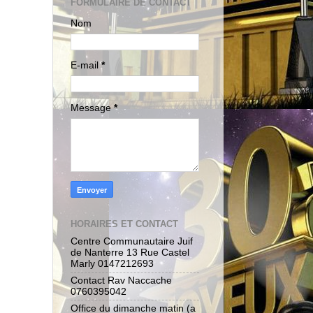
FORMULAIRE DE CONTACT
Nom
E-mail
*
Message
*
HORAIRES ET CONTACT
Centre Communautaire Juif
de Nanterre 13 Rue Castel
Marly 0147212693
Contact Rav Naccache
0760395042
Office du dimanche matin (a