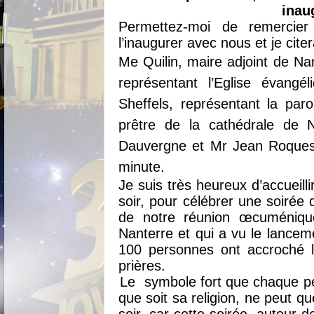
inau
Permettez-moi de remercier 
l’inaugurer avec nous et je cite
Me Quilin, maire adjoint de N
représentant l’Eglise évangé
Sheffels, représentant la par
prêtre de la cathédrale de
Dauvergne et Mr Jean Roques
minute.
Je suis très heureux d’accueill
soir, pour célébrer une soirée 
de notre réunion œcuméniq
Nanterre et qui a vu le lancem
100 personnes ont accroché le
prières.
Le
symbole fort que chaque pe
que soit sa religion, ne peut 
soir, car cette soirée, autour