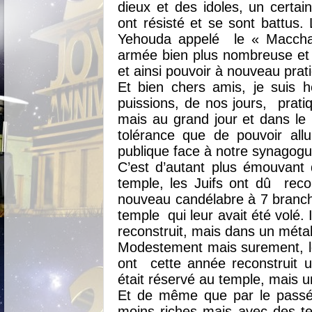
dieux et des idoles, un certa
ont résisté et se sont battus. 
Yehouda appelé le « Maccha
armée bien plus nombreuse et 
et ainsi pouvoir à nouveau prati
Et bien chers amis, je suis 
puissions, de nos jours,
prati
mais au grand jour et dans le 
tolérance que de pouvoir all
publique face à notre synagogu
C’est d’autant plus émouvant q
temple, les Juifs ont dû
reco
nouveau candélabre à 7 branch
temple qui leur avait été volé. Il 
reconstruit, mais dans un métal
Modestement mais surement, 
ont cette année reconstruit 
était réservé au temple, mais 
Et de même que par le passé 
moins riches mais avec des tec