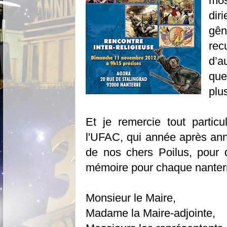
mos
dir
gên
rec
d’a
que
plu
Et je remercie tout
partic
l'UFAC, qui année après ann
de nos chers Poilus, pour 
mémoire pour chaque nanterr
Monsieur le Maire,
Madame la Maire-adjointe,