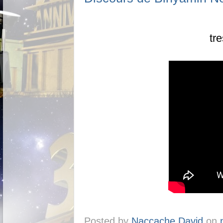
tr
Posted by
Naccache David
on