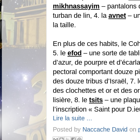
mikhnassayim
– pantalons d
turban de lin, 4. la
avnet
– un
la taille.
En plus de ces habits, le Coh
5. le
efod
– une sorte de tablie
d’azur, de pourpre et d’écarlat
pectoral comportant douze p
des douze tribus d’Israël, 7. 
des clochettes et or et des 
lisière, 8. le
tsits
– une plaque
l’inscription « Saint pour D.ie
Lire la suite ...
Posted by
Naccache David
on