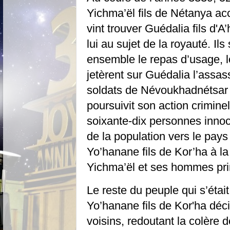
Yichma’ël fils de Nétanya a
vint trouver Guédalia fils d'
lui au sujet de la royauté. Il
ensemble le repas d’usage, 
jetèrent sur Guédalia l’assas
soldats de Névoukhadnétsar e
poursuivit son action crimine
soixante-dix personnes inno
de la population vers le pays 
Yo’hanane fils de Kor’ha à la
Yichma’ël et ses hommes prire
Le reste du peuple qui s’éta
Yo’hanane fils de Kor'ha déc
voisins, redoutant la colère