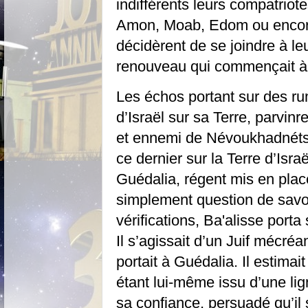
indifférents leurs compatriot
Amon, Moab, Edom ou encore
décidèrent de se joindre à leu
renouveau qui commençait à
Les échos portant sur des rum
d’Israël sur sa Terre, parvinr
et ennemi de Névoukhadnétsa
ce dernier sur la Terre d’Israë
Guédalia, régent mis en plac
simplement question de savo
vérifications, Ba'alisse port
Il s’agissait d’un Juif mécréan
portait à Guédalia. Il estimait
étant lui-même issu d’une lig
sa confiance, persuadé qu’il 