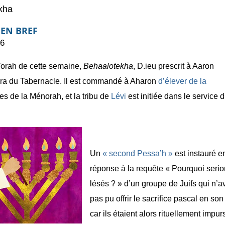
kha
 EN BREF
16
 Torah de cette semaine,
Behaalotekha
, D.ieu prescrit à Aaron
ora du Tabernacle. Il est commandé à Aharon
d’élever de la
s de la Ménorah, et la tribu de
Lévi
est initiée dans le service 
Un
« second Pessa’h »
est instauré e
réponse à la requête « Pourquoi seri
lésés ? » d’un groupe de Juifs qui n’a
pas pu offrir le sacrifice pascal en so
car ils étaient alors rituellement impur