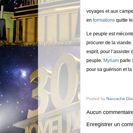
voyages et aux campem
en
formations
quitte l
Le peuple est méconten
procurer de la viande
esprit, pour l’assiste
peuple.
Myriam
parle
pour sa guérison et la
Posted by
Naccache Dav
Aucun commentaire
Enregistrer un com