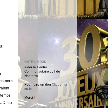
du
FAITE UN DON
Aider le Centre
Communautaire Juif de
n
Nanterre
ons-nous
Pour faire un don
Cliquer ici
vaient
ou
ici
n temps,
Merci !
s. D.ieu