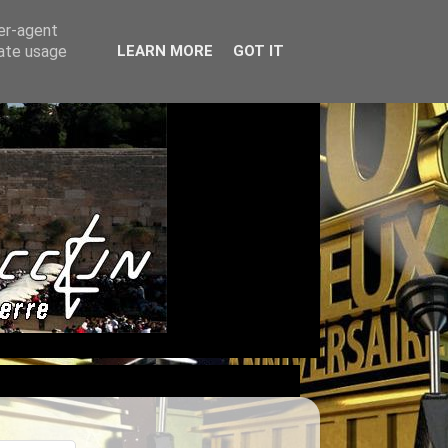
ser-agent
rate usage
LEARN MORE
GOT IT