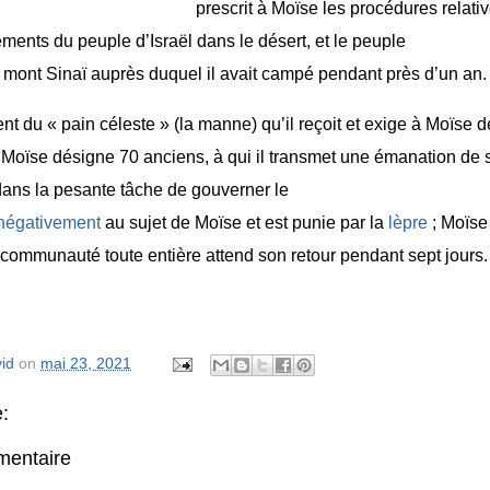
prescrit à Moïse les procédures relati
ents du peuple d’Israël dans le désert, et le peuple
e mont Sinaï auprès duquel il avait campé pendant près d’un an.
t du « pain céleste » (la manne) qu’il reçoit et exige à Moïse de
. Moïse désigne 70 anciens, à qui il transmet une émanation de 
r dans la pesante tâche de gouverner le
négativement
au sujet de Moïse et est punie par la
lèpre
; Moïse
 communauté toute entière attend son retour pendant sept jours.
id
on
mai 23, 2021
:
mentaire