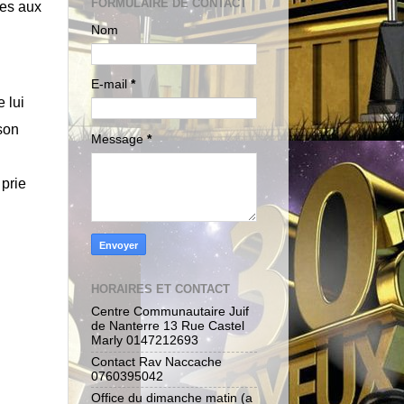
FORMULAIRE DE CONTACT
ves aux
Nom
E-mail
*
 lui
son
Message
*
 prie
HORAIRES ET CONTACT
Centre Communautaire Juif
de Nanterre 13 Rue Castel
Marly 0147212693
Contact Rav Naccache
0760395042
Office du dimanche matin (a