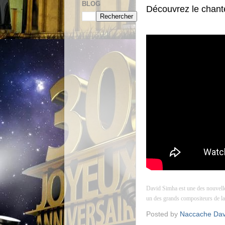
BLOG
Découvrez le chant
David Simha est une des nouvelle
un des grands compositeurs de la
Posted by
Naccache Dav