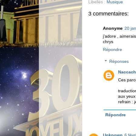
Libellés :
Musique
3 commentaires:
Anonyme
20 ja
j'adore , aimerai
chrys
Répondre
Réponses
Naccach
Ces parol
traducti
aux yeux 
refrain :
Répondre
Unknown
6 fév