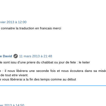
nvier 2013 à 12:00
s connaitre la traduction en francais merci
e David
11 mars 2013 à 21:48
e sont issu d'une priere du chabbat ou jour de fete : le keter
on : il nous libérera une seconde fois et nous écoutera dans sa misé
de tout etre vivant.
 je vous libérerai a la fin des temps comme au début
rier 2013 à 14:50