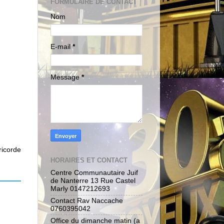
FORMULAIRE DE CONTACT
Nom
E-mail
*
Message
*
ricorde
HORAIRES ET CONTACT
Centre Communautaire Juif
de Nanterre 13 Rue Castel
Marly 0147212693
Contact Rav Naccache
0760395042
Office du dimanche matin (a