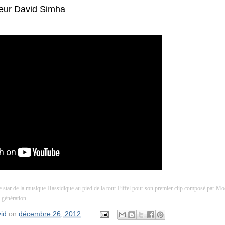
eur David Simha
 star de la musique Hassidique au pied de la tour Eiffel pour son premier clip composé par M
 génération.
id
on
décembre 26, 2012