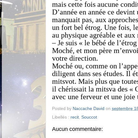
mais cette fois aucune condi
D’année en année ce devint u
manquait pas, aux approches
un fort bel étrog. Une fois, l
au physique agréable et aux
– Je suis « le bébé de l’étrog
Moché, et mon père m’envoie
votre direction.
Moché ou, comme on l’appela
diligent dans ses études. Il ét
mitsvot. Mais plus que toutes
il chérissait la mitsva des «
avec une ferveur et une joie 
Posted by
Naccache David
on
septembre 1
Libellés :
recit
,
Souccot
Aucun commentaire: