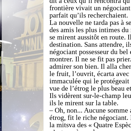
dit à ceux qu’il rencontra qu
frontière vivait un négociant 
parfait qu’ils recherchaient.
La nouvelle ne tarda pas à s
des amis les plus intimes du 
se mirent aussitôt en route. I
destination. Sans attendre, i
négociant possesseur du bel 
montrer. Il ne se fit pas prier
admirer son bien. Il alla che
le fruit, l’ouvrit, écarta ave
immaculée qui le protégeait 
vue de l’étrog le plus beau et
Ils vidèrent sur-le-champ leu
ils le mirent sur la table.
– Oh, non... Aucune somme 
étrog, fit le riche négociant.
la mitsva des « Quatre Espèc