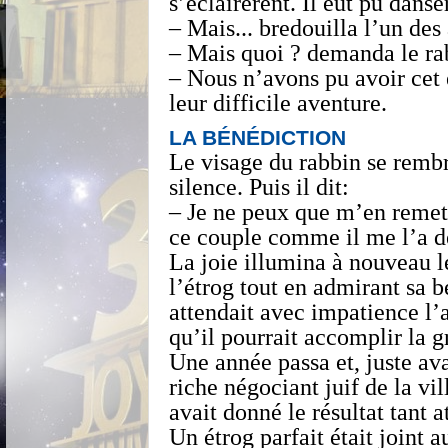
s’éclairèrent. Il eût pu dans
– Mais... bredouilla l’un des
– Mais quoi ? demanda le ra
– Nous n’avons pu avoir cet é
leur difficile aventure.
LA BÉNÉDICTION
Le visage du rabbin se remb
silence. Puis il dit:
– Je ne peux que m’en remettr
ce couple comme il me l’a de
La joie illumina à nouveau les
l’étrog tout en admirant sa b
attendait avec impatience l’a
qu’il pourrait accomplir la 
Une année passa et, juste av
riche négociant juif de la vi
avait donné le résultat tant 
Un étrog parfait était joint 